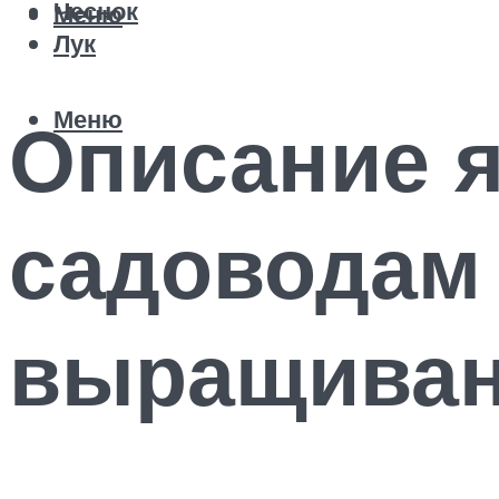
Чеснок
Меню
Лук
Меню
Описание я
садоводам 
выращива