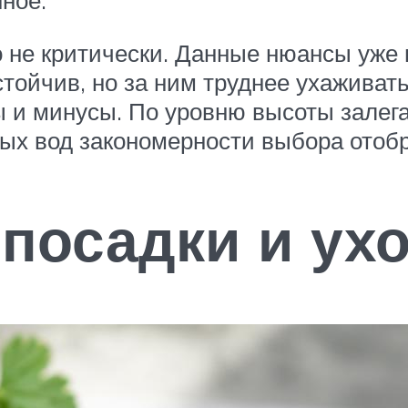
нное.
о не критически. Данные нюансы уже
тойчив, но за ним труднее ухаживать
ы и минусы. По уровню высоты залег
вых вод закономерности выбора ото
посадки и ух