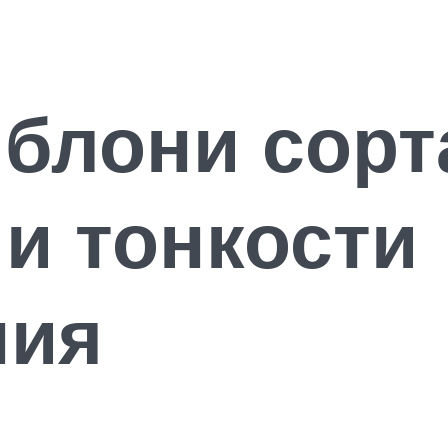
блони сорт
и тонкости
ния