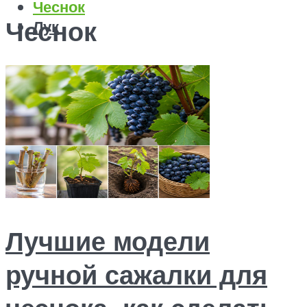
Чеснок
Чеснок
Лук
Меню
Лучшие модели
ручной сажалки для