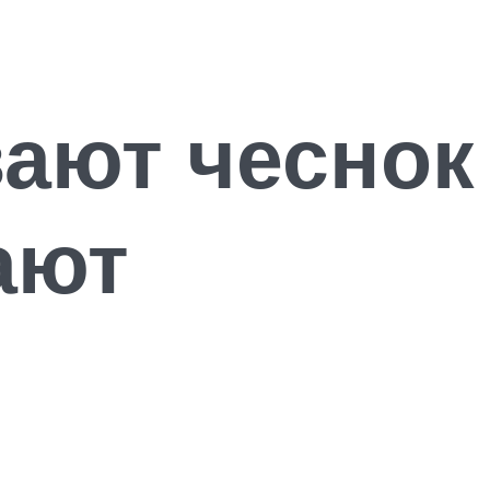
ают чеснок
ают