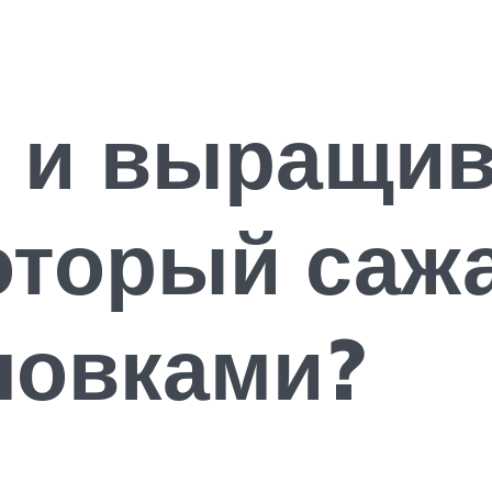
т и выращив
оторый саж
ловками?