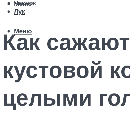
Чеснок
Меню
Лук
Меню
Как сажаю
кустовой к
целыми го