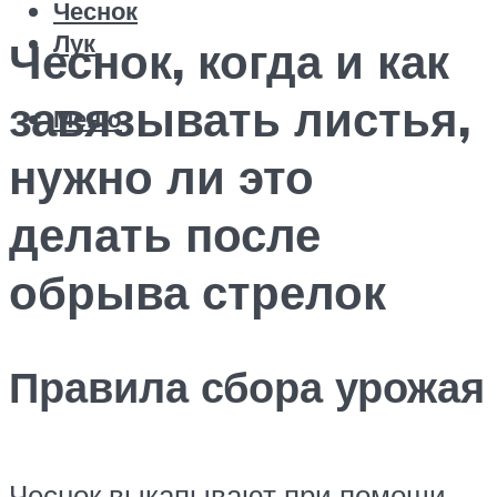
Чеснок
Лук
Чеснок, когда и как
завязывать листья,
Меню
нужно ли это
делать после
обрыва стрелок
Правила сбора урожая
Чеснок выкапывают при помощи