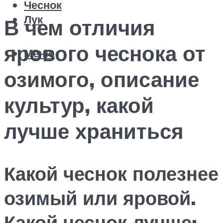
Чеснок
Лук
В чем отличия
ярового чеснока от
Меню
озимого, описание
культур, какой
лучше храниться
Какой чеснок полезнее
озимый или яровой.
Какой чеснок лучше: