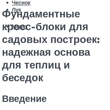
Чеснок
Лук
Фундаментные
кросс-блоки для
Меню
садовых построек:
надежная основа
для теплиц и
беседок
Введение