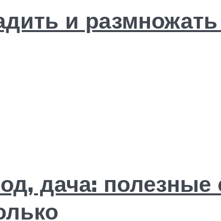
адить и размножат
од, дача: полезные
олько