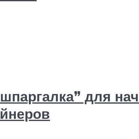
 “шпаргалка” для н
йнеров