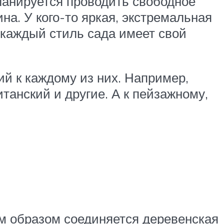
ланируется проводить свободное
а. У кого-то яркая, экстремальная
и каждый стиль сада имеет свой
й к каждому из них. Например,
танский и другие. А к пейзажному,
ым образом соединяется деревенская