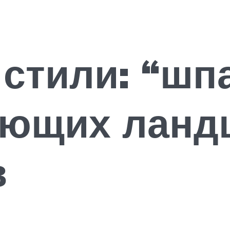
 стили: “шп
ающих лан
в