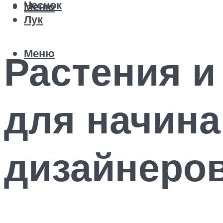
Чеснок
Меню
Лук
Меню
Растения и
для начин
дизайнеро