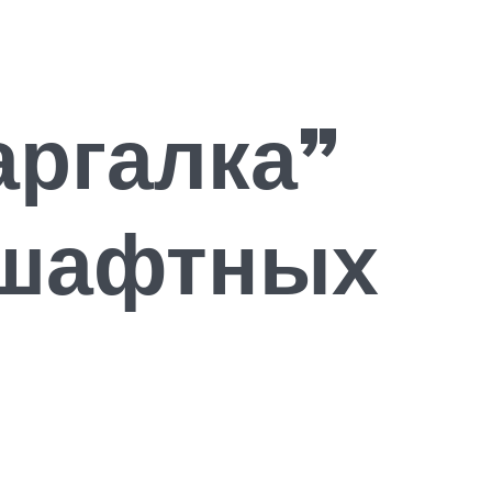
аргалка”
дшафтных