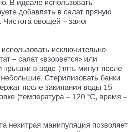
но. В идеале использовать
руете добавлять в салат пряную
. Чистота овощей – залог
, использовать исключительно
тат – салат «взорвется» или
 крышки в воде (пять минут после
ни небольшие. Стерилизовать банки
 держат после закипания воды 15
вке (температура – 120 °С, время –
Эта нехитрая манипуляция позволяет