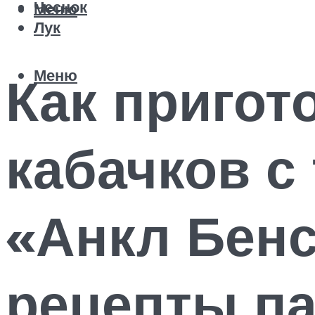
Чеснок
Меню
Лук
Меню
Как пригот
кабачков с
«Анкл Бенс
рецепты п