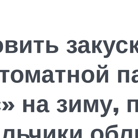
овить закуск
 томатной п
» на зиму, 
альчики об