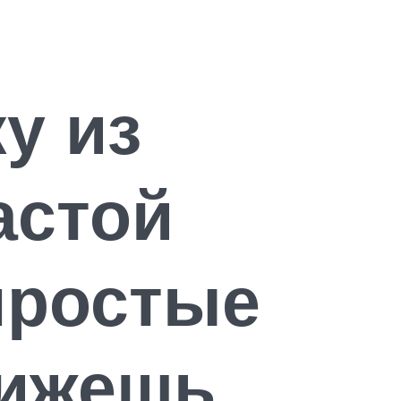
у из
астой
простые
лижешь