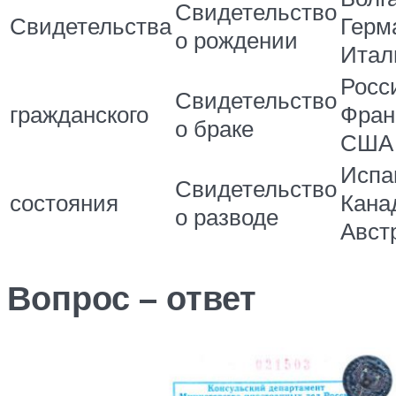
Свидетельство
Свидетельства
Герм
о рождении
Итал
Росс
Свидетельство
гражданского
Фран
о браке
США
Испа
Свидетельство
состояния
Кана
о разводе
Авст
Вопрос – ответ