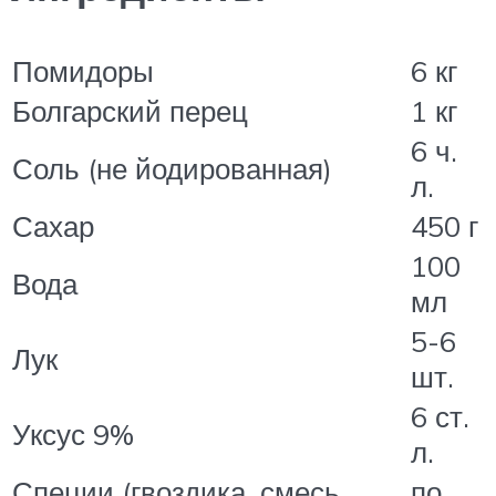
Помидоры
6 кг
Болгарский перец
1 кг
6 ч.
Соль (не йодированная)
л.
Сахар
450 г
100
Вода
мл
5-6
Лук
шт.
6 ст.
Уксус 9%
л.
Специи (гвоздика, смесь
по