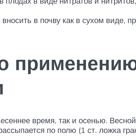
 плодах в виде нитратов и нитритов
вносить в почву как в сухом виде, п
по применени
и
есеннее время, так и осенью. Весной
сыпается по полю (1 ст. ложка грану