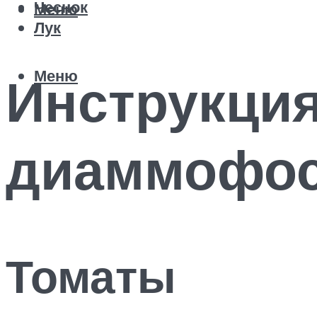
Чеснок
Меню
Лук
Меню
Инструкци
диаммофос
Томаты