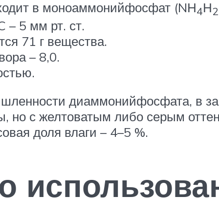
еходит в моноаммонийфосфат (NН
Н
4
2
– 5 мм рт. ст.
тся 71 г вещества.
ора – 8,0.
остью.
шленности диаммонийфосфата, в зав
лы, но с желтоватым либо серым отте
овая доля влаги – 4–5 %.
о использова