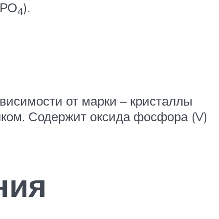
РО
).
4
исимости от марки – кристаллы
нком. Содержит оксида фосфора (V)
ния