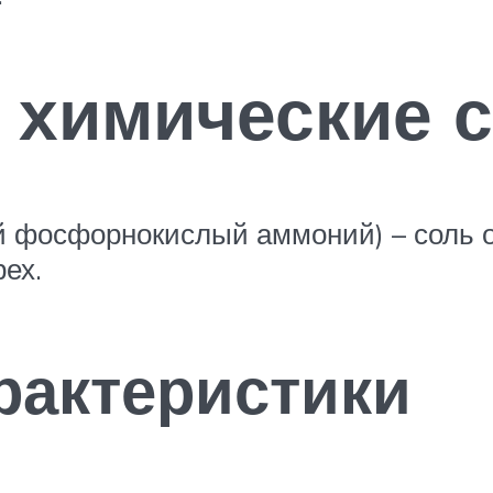
 химические 
фосфорнокислый аммоний) – соль о
ех.
рактеристики