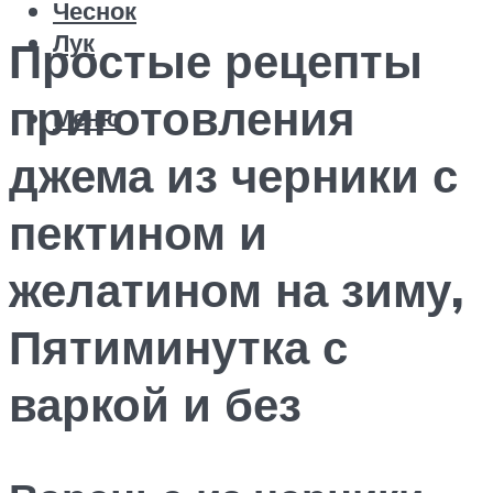
Чеснок
Лук
Простые рецепты
приготовления
Меню
джема из черники с
пектином и
желатином на зиму,
Пятиминутка с
варкой и без