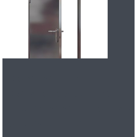
Производство
противопожарных
дверей: особенности и
современные