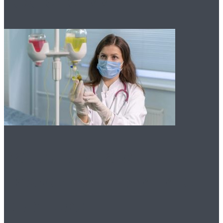
технологии”
Капельница от
похмелья в клинике:
быстрое