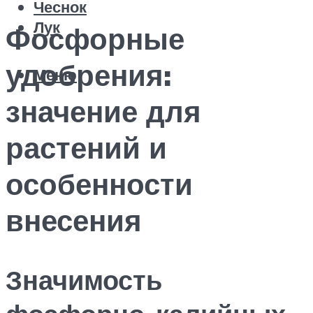
Чеснок
Лук
Фосфорные
удобрения:
Меню
значение для
растений и
особенности
внесения
Значимость