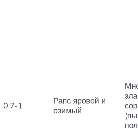
Мно
зла
Рапс яровой и
0,7-1
сор
озимый
(пы
пол