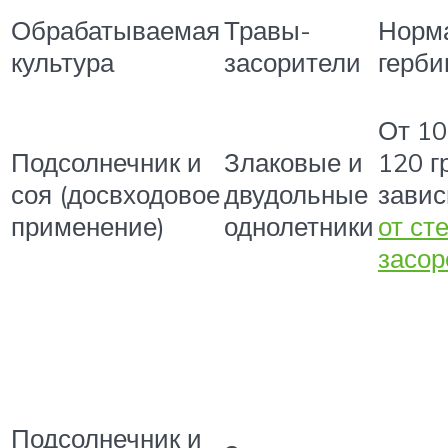
Обрабатываемая
Травы-
Норм
культура
засорители
герби
От 10
Подсолнечник и
Злаковые и
120 г
соя (досвходовое
двудольные
зави
применение)
однолетники
от ст
засор
Подсолнечник и