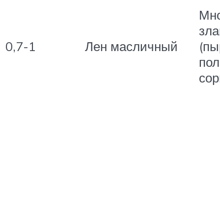
Мно
зла
0,7-1
Лен масличный
(пы
пол
сор