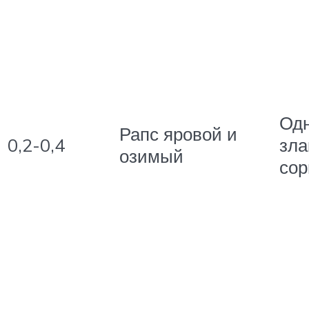
Од
Рапс яровой и
0,2-0,4
зла
озимый
сор