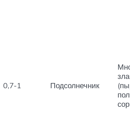
Мно
зла
0,7-1
Подсолнечник
(пы
пол
сор