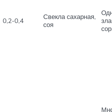
Од
Свекла сахарная,
0,2-0,4
зла
соя
сор
Мно