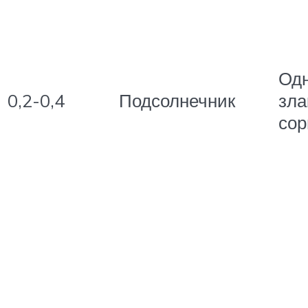
Од
0,2-0,4
Подсолнечник
зла
сор