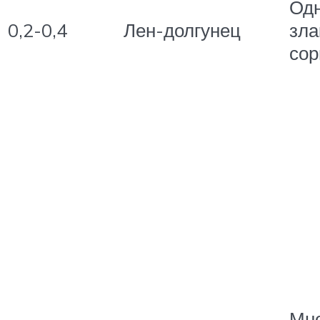
Од
0,2-0,4
Лен-долгунец
зла
сор
Мно