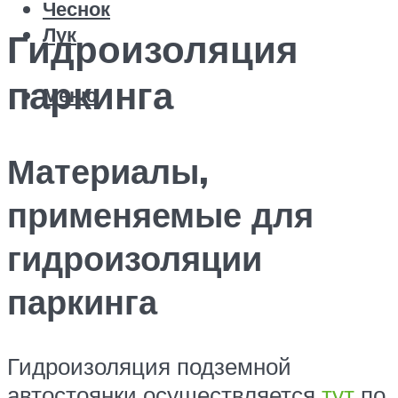
Чеснок
Лук
Гидроизоляция
паркинга
Меню
Материалы,
применяемые для
гидроизоляции
паркинга
Гидроизоляция подземной
автостоянки осуществляется
тут
по