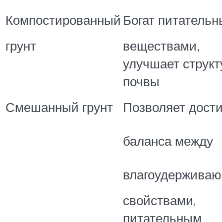
Компостированный
Богат питатель
грунт
веществами,
улучшает структ
почвы
Смешанный грунт
Позволяет дост
баланса между
влагоудержива
свойствами,
питательным