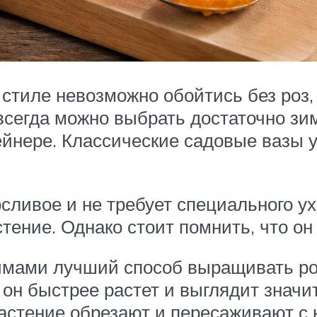
стиле невозможно обойтись без роз,
всегда можно выбрать достаточно зи
ейнере. Классические садовые вазы 
ливое и не требует специального ухо
тение. Однако стоит помнить, что он
мами лучший способ выращивать роз
е он быстрее растет и выглядит знач
растение обрезают и пересаживают с 