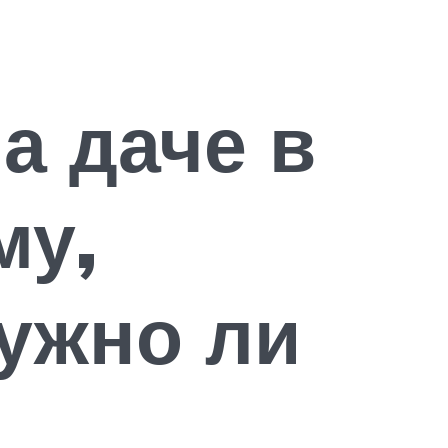
а даче в
му,
нужно ли