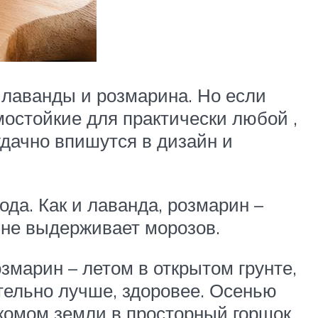
 лаванды и розмарина. Но если
мостойкие для практически любой ,
удачно впишутся в дизайн и
да. Как и лаванда, розмарин –
 не выдерживает морозов.
марин – летом в открытом грунте,
ительно лучше, здоровее. Осенью
комом земли в просторный горшок.