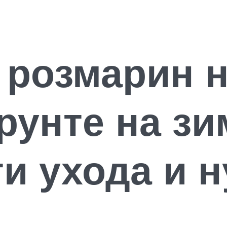
 розмарин н
рунте на зи
и ухода и 