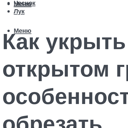
Чеснок
Меню
Лук
Меню
Как укрыть
открытом г
особенност
обрезать