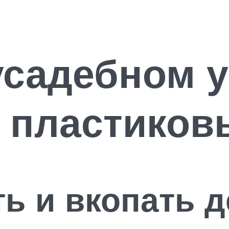
усадебном у
 пластиков
ть и вкопать 