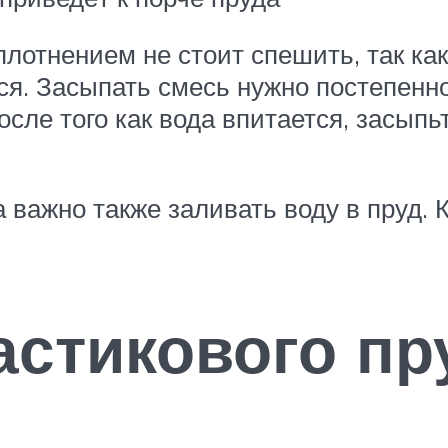
плотнением не стоит спешить, так ка
тся. Засыпать смесь нужно постепен
осле того как вода впитается, засыпь
 важно также заливать воду в пруд. 
астикового пр