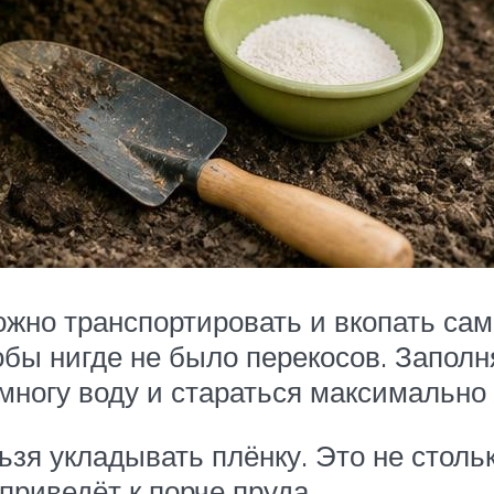
можно транспортировать и вкопать са
обы нигде не было перекосов. Заполн
многу воду и стараться максимально 
зя укладывать плёнку. Это не стольк
приведёт к порче пруда