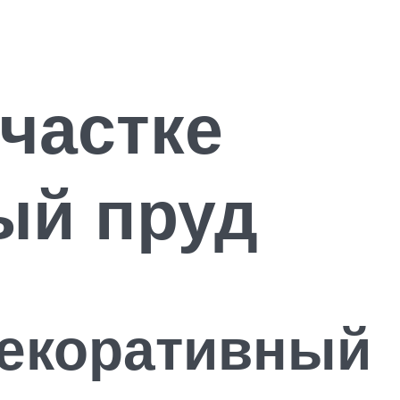
частке
ый пруд
декоративный