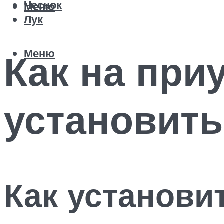
Чеснок
Меню
Лук
Меню
Как на при
установить
Как установи