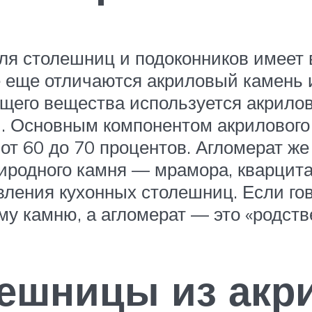
ля столешниц и подоконников имеет 
е еще отличаются акриловый камень 
ющего вещества используется акрилов
. Основным компонентом акрилового
от 60 до 70 процентов. Агломерат же
риродного камня — мрамора, кварцита
овления кухонных столешниц. Если г
у камню, а агломерат — это «родств
ешницы из акри