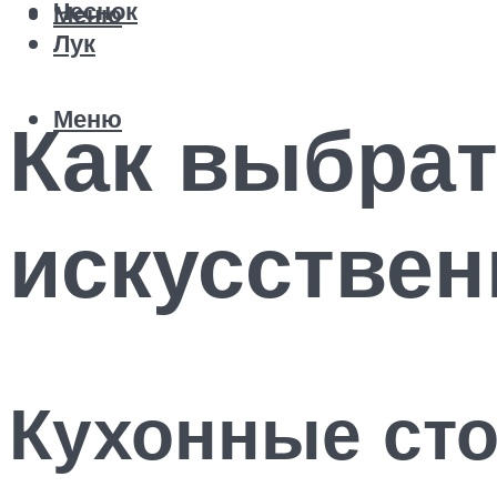
Чеснок
Меню
Лук
Меню
Как выбрат
искусствен
Кухонные ст