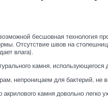
 возможной бесшовная технология п
мы. Отсутствие швов на столешнице 
ает влага).
турального камня, использующегося 
рам, непроницаем для бактерий, не в
о акрилового камня довольно легко 