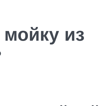
 мойку из
?