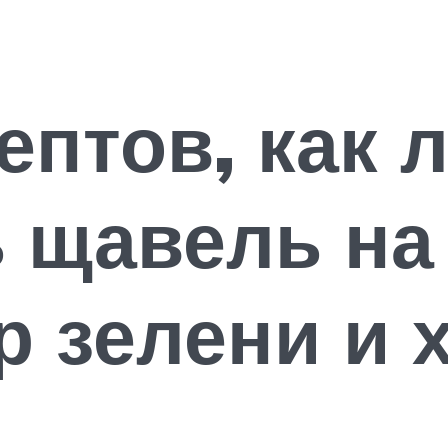
ептов, как 
 щавель на
р зелени и 