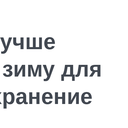
лучше
 зиму для
хранение