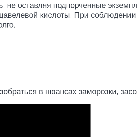
ь, не оставляя подпорченные экземп
щавелевой кислоты. При соблюдении э
лго.
обраться в нюансах заморозки, засо