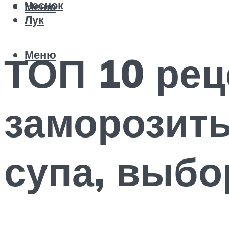
Чеснок
Меню
Лук
Меню
ТОП 10 рец
заморозить
супа, выбо