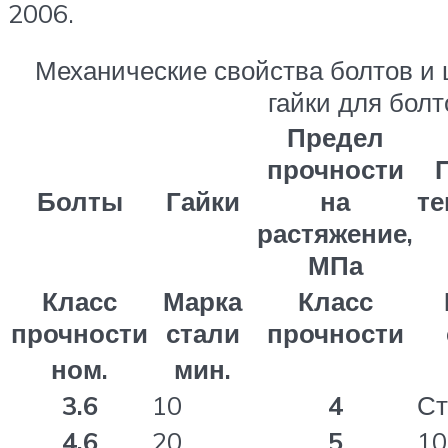
2006.
Механические свойства болтов и
гайки для бол
Предел
прочности
Болты
Гайки
на
те
растяжение,
МПа
Класс
Марка
Класс
прочности
стали
прочности
ном.
мин.
3.6
10
4
Ст
4.6
20
5
10