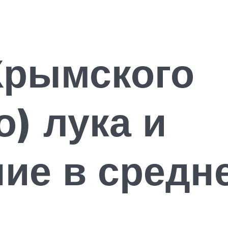
Крымского
о) лука и
ие в средн