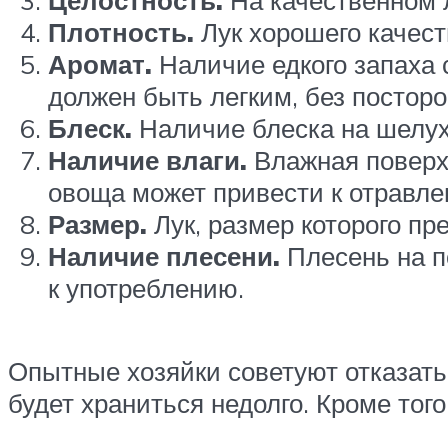
Целостность.
На качественном 
Плотность.
Лук хорошего качест
Аромат.
Наличие едкого запаха с
должен быть легким, без постор
Блеск.
Наличие блеска на шелухе
Наличие влаги.
Влажная поверхн
овоща может привести к отравле
Размер.
Лук, размер которого пр
Наличие плесени.
Плесень на по
к употреблению.
Опытные хозяйки советуют отказатьс
будет храниться недолго. Кроме того