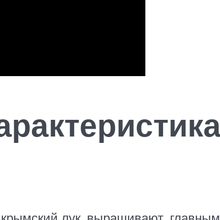
арактеристика
к крымский лук, выращивают, главны