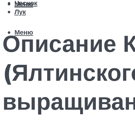
Чеснок
Меню
Лук
Меню
Описание 
(Ялтинског
выращиван