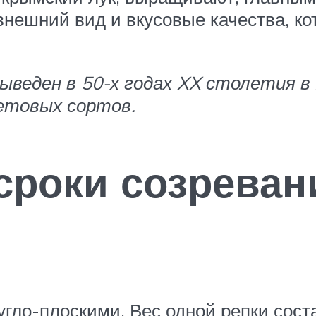
нешний вид и вкусовые качества, ко
ыведен в 50-х годах XX столетия в
етовых сортов.
сроки созреван
гло-плоскими. Вес одной репки сост