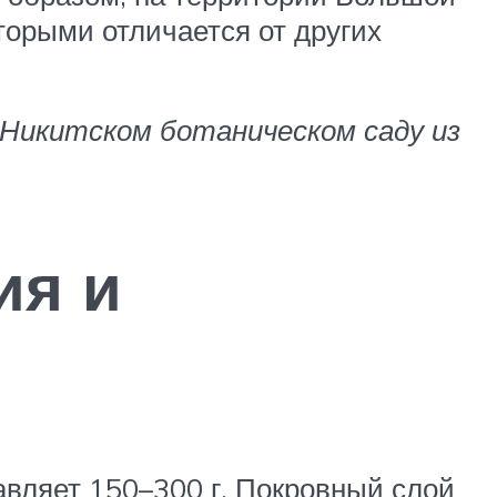
торыми отличается от других
 Никитском ботаническом саду из
ия и
авляет 150–300 г. Покровный слой