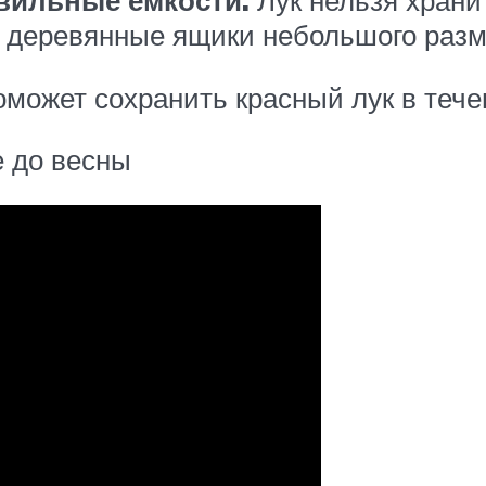
вильные емкости.
Лук нельзя храни
 деревянные ящики небольшого разм
может сохранить красный лук в тече
е до весны