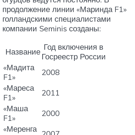
продолжение линии «Маринда F1»
голландскими специалистами
компании Seminis созданы:
Год включения в
Название
Госреестр России
«Мадита
2008
F1»
«Мареса
2011
F1»
«Маша
2000
F1»
«Меренга
2007