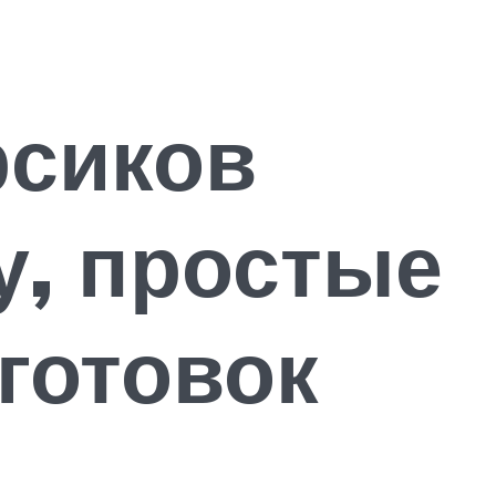
рсиков
у, простые
готовок