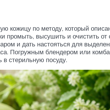
вую кожицу по методу, который описа
ки промыть, высушить и очистить от
харом и дать настояться для выделен
часа. Погружным блендером или комб
ь в стерильную посуду.