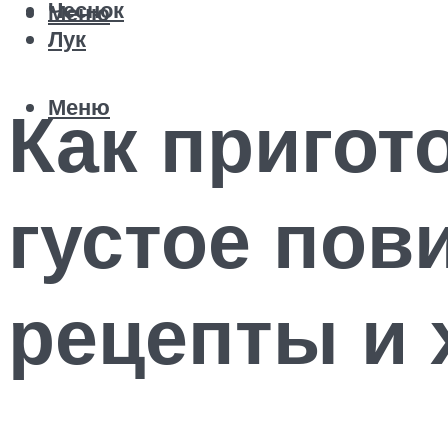
Чеснок
Меню
Лук
Меню
Как пригот
густое пов
рецепты и 