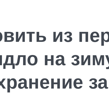
овить из пе
идло на зим
хранение за