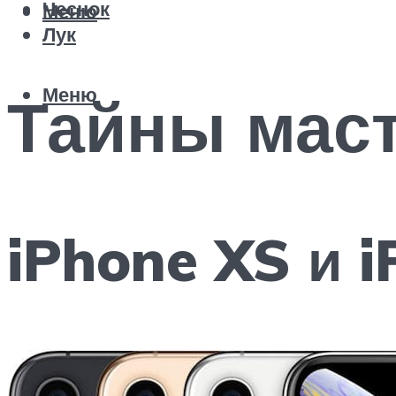
Чеснок
Меню
Лук
Меню
Тайны маст
iPhone XS и 