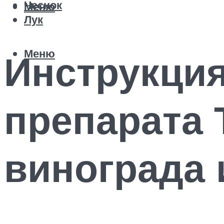
Чеснок
Меню
Лук
Меню
Инструкци
препарата 
винограда 