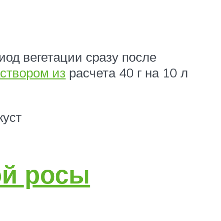
иод вегетации сразу после
створом из
расчета 40 г на 10 л
куст
ой росы