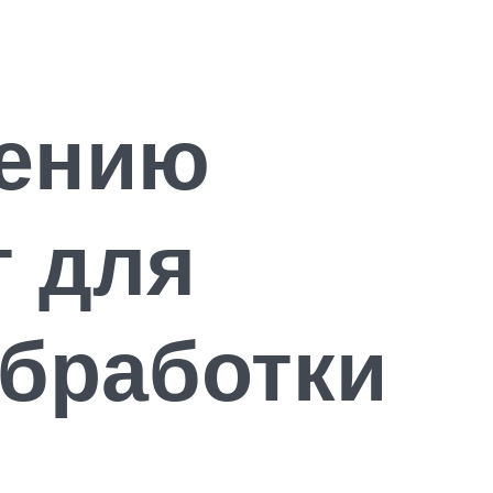
нению
т для
обработки