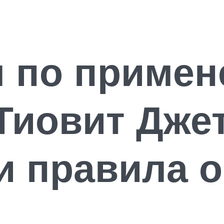
я по приме
Тиовит Дже
и правила 