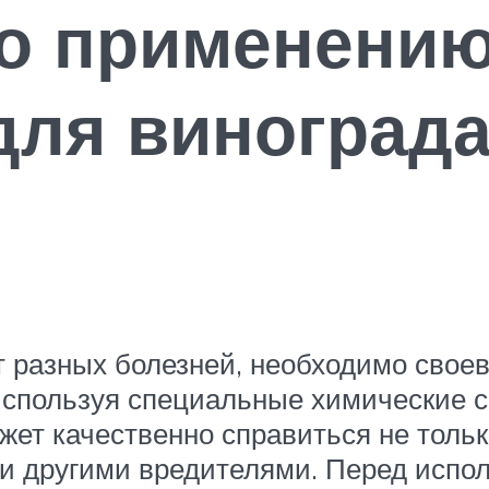
по применению
для винограда
т разных болезней, необходимо свое
используя специальные химические 
ожет качественно справиться не тол
и и другими вредителями. Перед исп