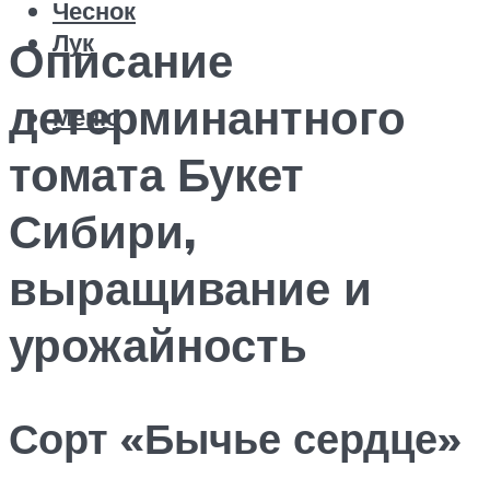
Чеснок
Лук
Описание
детерминантного
Меню
томата Букет
Сибири,
выращивание и
урожайность
Сорт «Бычье сердце»