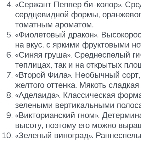
«Сержант Пеппер би-колор». Ср
сердцевидной формы, оранжевого
томатным ароматом.
«Фиолетовый дракон». Высокорос
на вкус, с яркими фруктовыми нот
«Синяя груша». Среднеспелый ги
теплицах, так и на открытых пло
«Второй Фила». Необычный сорт,
желтого оттенка. Мякоть сладкая 
«Аделаида». Классическая форма
зелеными вертикальными полосам
«Викторианский гном». Детермина
высоту, поэтому его можно выра
«Зеленый виноград». Раннеспелы