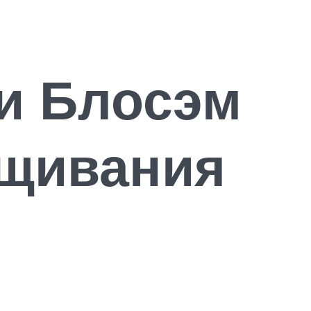
и Блосэм
ащивания