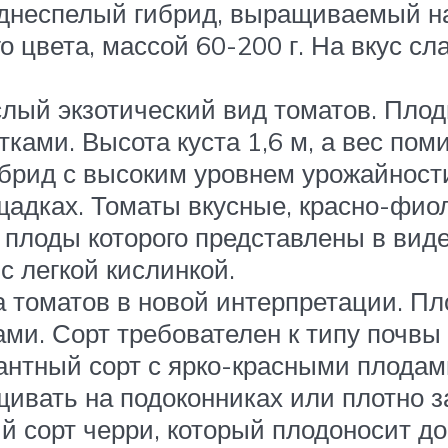
еднеспелый гибрид, выращиваемый на
 цвета, массой 60-200 г. На вкус с
лый экзотический вид томатов. Плод
ками. Высота куста 1,6 м, а вес поми
брид с высоким уровнем урожайност
щадках. Томаты вкусные, красно-фиол
 плоды которого представлены в вид
с легкой кислинкой.
 томатов в новой интерпретации. Пл
и. Сорт требователен к типу почвы
нтный сорт с ярко-красными плодами.
щивать на подоконниках или плотно з
й сорт черри, который плодоносит д