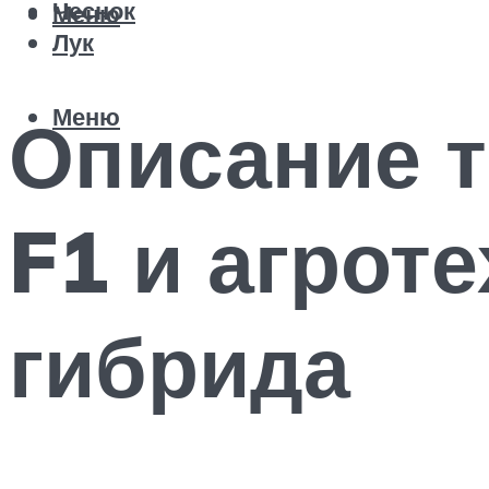
Чеснок
Меню
Лук
Меню
Описание 
F1 и агрот
гибрида