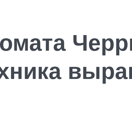
томата Черр
ехника выр