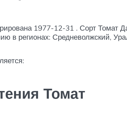
трирована 1977-12-31 . Сорт Томат 
нию в регионах: Средневолжский, Ур
ляется:
тения Томат