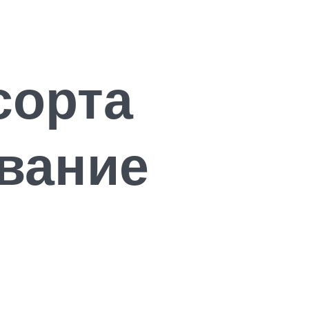
сорта
вание