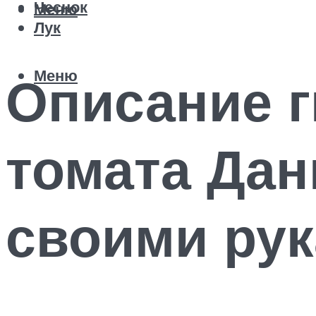
Чеснок
Меню
Лук
Меню
Описание г
томата Да
своими ру