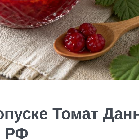
пуске Томат Данн
и РФ