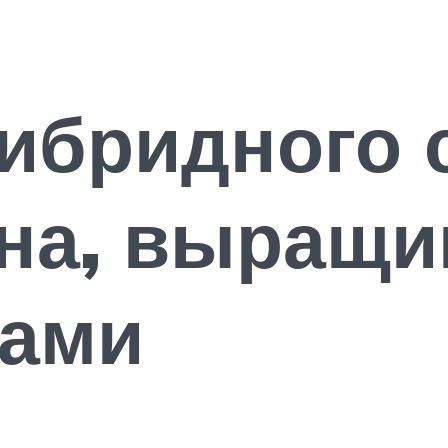
ибридного 
нна, выращи
ками