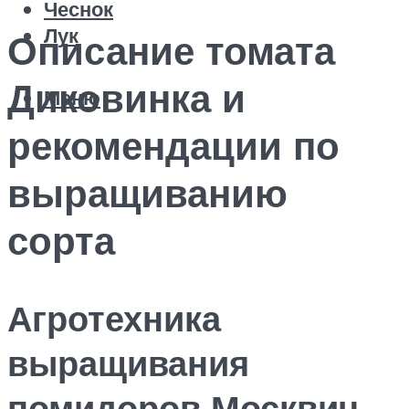
Чеснок
Лук
Описание томата
Диковинка и
Меню
рекомендации по
выращиванию
сорта
Агротехника
выращивания
помидоров Москвич,