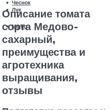
Чеснок
Лук
Описание томата
сорта Медово-
Меню
сахарный,
преимущества и
агротехника
выращивания,
отзывы