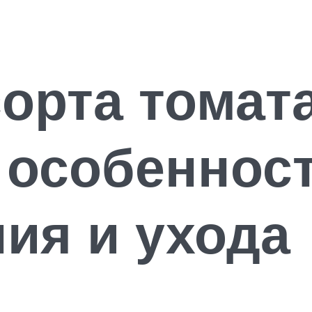
орта томат
 особеннос
ия и ухода