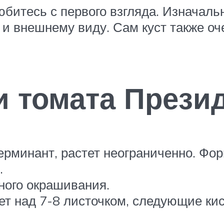
битесь с первого взгляда. Изначаль
и внешнему виду. Сам куст также оч
и томата Прези
рминант, растет неограниченно. Фор
.
ного окрашивания.
ет над 7-8 листочком, следующие ки