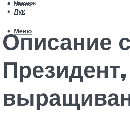
Чеснок
Меню
Лук
Меню
Описание с
Президент,
выращиван