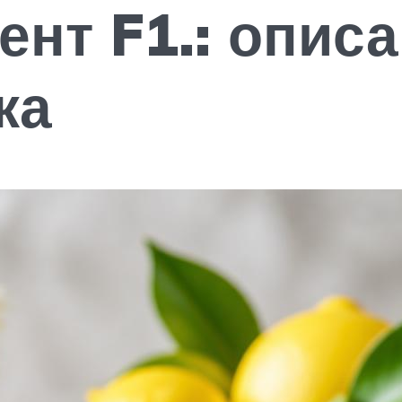
ент F1.: описа
ка