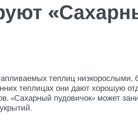
ируют «Сахарн
тапливаемых теплиц низкорослыми,
енних теплицах они дают хорошую отд
ов. «Сахарный пудовичок» может зан
укрытий.