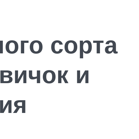
ого сорта
вичок и
ния