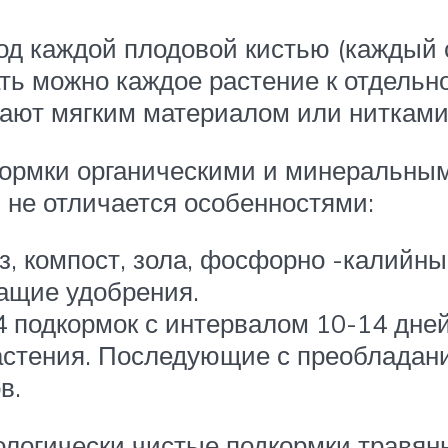
д каждой плодовой кистью (каждый с
ать можно каждое растение к отдельн
вают мягким материалом или нитками
дкормки органическими и минеральны
 не отличается особенностями:
з, компост, зола, фосфорно -калийны
ащие удобрения.
4 подкормок с интервалом 10-14 дней
растения. Последующие с преоблада
в.
ологически чистые подкормки травян