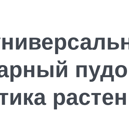
ниверсальн
арный пудо
тика расте