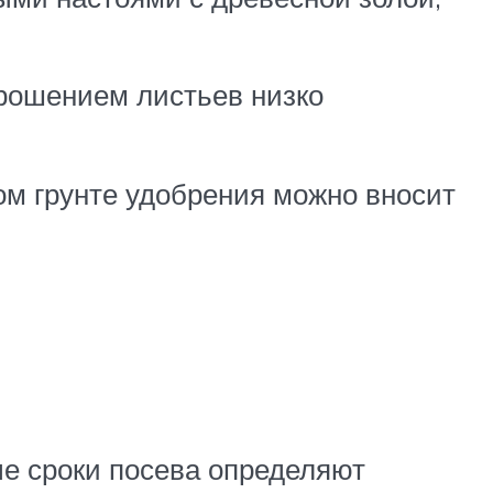
орошением листьев низко
м грунте удобрения можно вносит
ые сроки посева определяют