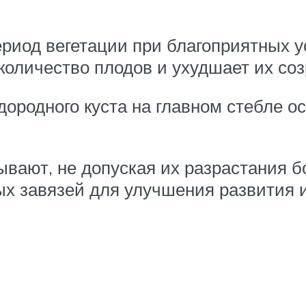
ериод вегетации при благоприятных у
количество плодов и ухудшает их со
ородного куста на главном стебле о
вают, не допуская их разрастания бо
ых завязей для улучшения развития и