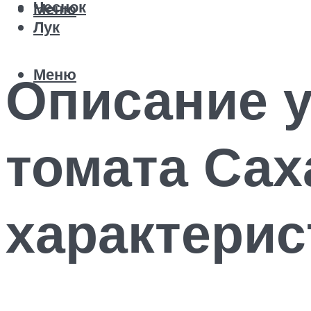
Чеснок
Меню
Лук
Меню
Описание у
томата Сах
характерис