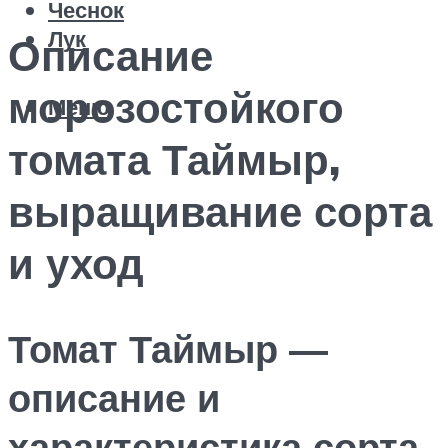
Чеснок
Лук
Описание
морозостойкого
Меню
томата Таймыр,
выращивание сорта
и уход
Томат Таймыр —
описание и
характеристика сорта