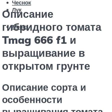
Чеснок
Лук
Описание
гибридного томата
Меню
Tmag 666 f1 и
выращивание в
открытом грунте
Описание сорта и
особенности
выращивания томата