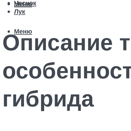
Чеснок
Меню
Лук
Меню
Описание т
особеннос
гибрида