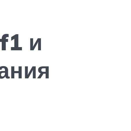
f1 и
ания