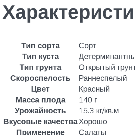
Характеристи
Тип сорта
Сорт
Тип куста
Детерминантн
Тип грунта
Открытый грун
Скороспелость
Раннеспелый
Цвет
Красный
Масса плода
140 г
Урожайность
15.3 кг/кв.м
Вкусовые качества
Хорошо
Применение
Салаты