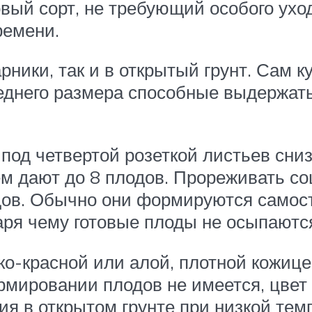
овый сорт, не требующий особого ухо
ремени.
ники, так и в открытый грунт. Сам 
реднего размера способные выдержат
од четвертой розеткой листьев снизу
ем дают до 8 плодов. Прореживать со
дов. Обычно они формируются самос
аря чему готовые плоды не осыпаются
ко-красной или алой, плотной кожиц
рмировании плодов не имеется, цвет
я в открытом грунте при низкой тем