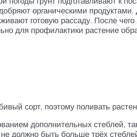
ой погоды грунт подготавливают к по
добряют органическими продуктами.
саживают готовую рассаду. После чег
льно для профилактики растение об
вый сорт, поэтому поливать растени
ванием дополнительных стеблей, так
е не должно быть больше трёх стебл