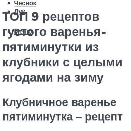
Чеснок
Лук
ТОП 9 рецептов
густого варенья-
Меню
пятиминутки из
клубники с целыми
ягодами на зиму
Клубничное варенье
пятиминутка – рецепт