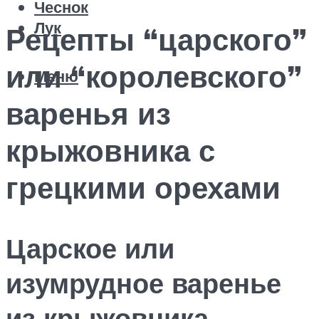
Чеснок
Лук
Рецепты “царского”
или “королевского”
Меню
варенья из
крыжовника с
грецкими орехами
Царское или
изумрудное варенье
из крыжовника