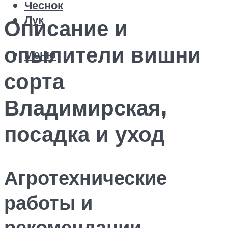
Чеснок
Лук
Описание и
опылители вишни
Меню
сорта
Владимирская,
посадка и уход
Агротехнические
работы и
рекомендации