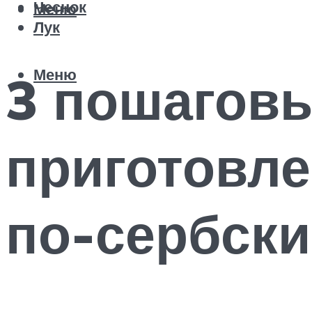
Чеснок
Меню
Лук
Меню
3 пошаговы
приготовле
по-сербски