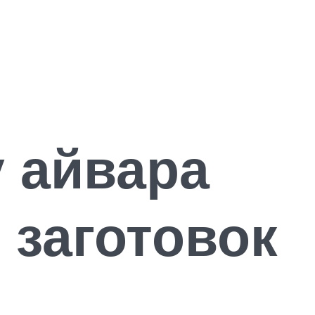
у айвара
 заготовок