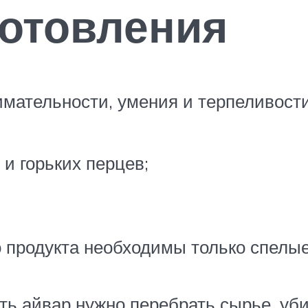
готовления
нимательности, умения и терпеливос
и горьких перцев;
 продукта необходимы только спелы
ить айвар нужно перебрать сырье, у