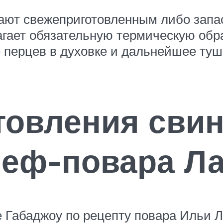
ают свежеприготовленным либо запа
агает обязательную термическую об
 перцев в духовке и дальнейшее туш
товления сви
шеф-повара Л
Габаджоу по рецепту повара Ильи Ла