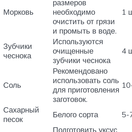
размеров
Морковь
необходимо
1 
очистить от грязи
и промыть в воде.
Используются
Зубчики
очищенные
4 
чеснока
зубчики чеснока
Рекомендовано
использовать соль
Соль
10
для приготовления
заготовок.
Сахарный
Белого сорта
5-7
песок
Подготовить уксус