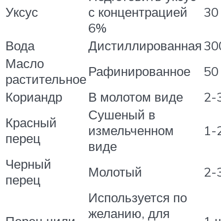
Уксус
с концентрацией
30
6%
Вода
Дистиллированная
30
Масло
Рафинированное
50
растительное
Кориандр
В молотом виде
2-3
Сушеный в
Красный
измельченном
1-2
перец
виде
Черный
Молотый
2-3
перец
Используется по
желанию, для
Перец чили
1 