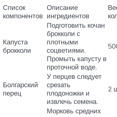
Список
Описание
Ве
компонентов
ингредиентов
ко
Подготовить кочан
брокколи с
Капуста
плотными
50
брокколи
соцветиями.
Промыть капусту в
проточной воде.
У перцев следует
Болгарский
срезать
2 
перец
плодоножки и
извлечь семена.
Морковь средних