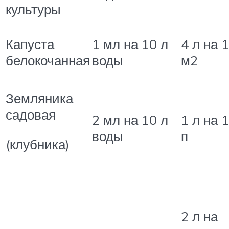
культуры
Капуста
1 мл на 10 л
4 л на 
белокочанная
воды
м2
Земляника
садовая
2 мл на 10 л
1 л на 1
воды
п
(клубника)
2 л на