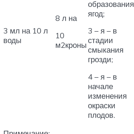
образования
ягод;
8 л на
3 мл на 10 л
3 – я – в
10
воды
стадии
м2кроны
смыкания
грозди;
4 – я – в
начале
изменения
окраски
плодов.
Примечание: