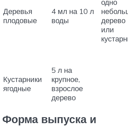
одно
Деревья
4 мл на 10 л
неболь
плодовые
воды
дерево
или
кустарн
5 л на
Кустарники
крупное,
ягодные
взрослое
дерево
Форма выпуска и