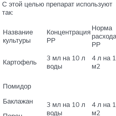
С этой целью препарат используют
так:
Норма
Название
Концентрация
расход
культуры
РР
РР
3 мл на 10 л
4 л на 
Картофель
воды
м2
Помидор
Баклажан
3 мл на 10 л
4 л на 
воды
м2
Перец