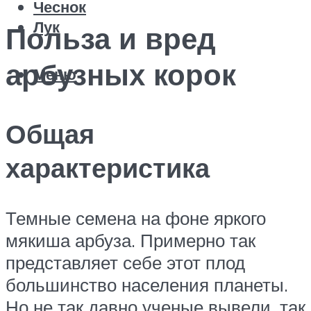
Чеснок
Лук
Польза и вред
арбузных корок
Меню
Общая
характеристика
Темные семена на фоне яркого
мякиша арбуза. Примерно так
представляет себе этот плод
большинство населения планеты.
Но не так давно ученые вывели, так