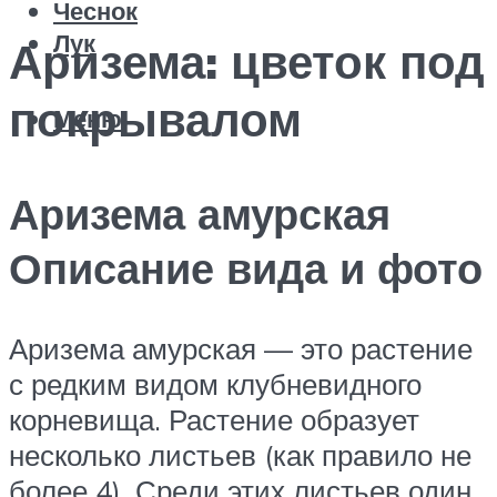
Чеснок
Лук
Аризема: цветок под
покрывалом
Меню
Аризема амурская
Описание вида и фото
Аризема амурская — это растение
с редким видом клубневидного
корневища. Растение образует
несколько листьев (как правило не
более 4). Среди этих листьев один