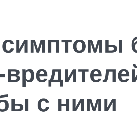
 симптомы 
вредителей
бы с ними