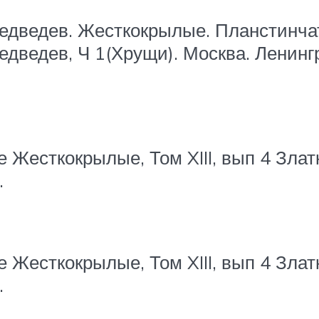
едведев. Жесткокрылые. Планстинчат
едведев, Ч 1(Хрущи). Москва. Ленин
есткокрылые, Том XIII, вып 4 Златки 
.
есткокрылые, Том XIII, вып 4 Златки 
.