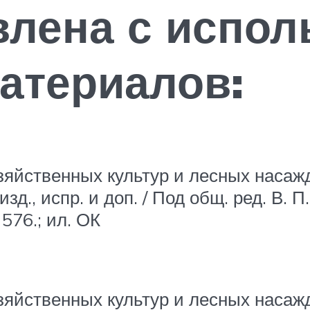
влена с испо
атериалов:
яйственных культур и лесных насажде
д., испр. и доп. / Под общ. ред. В. 
576.; ил. ОК
яйственных культур и лесных насажден