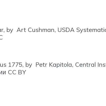
ar, by Art Cushman, USDA Systemati
C
us 1775, by Petr Kapitola, Central Ins
зии CC BY