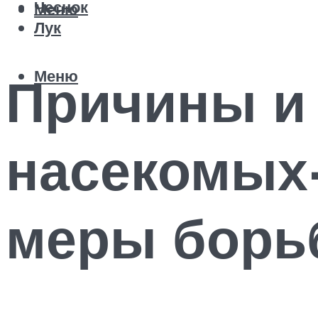
Чеснок
Меню
Лук
Меню
Причины и
насекомых-
меры борь