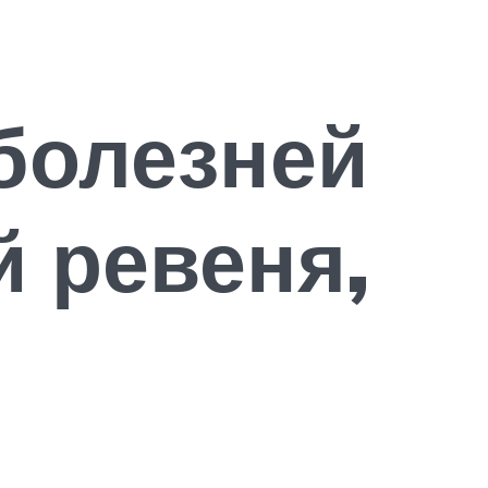
болезней
 ревеня,