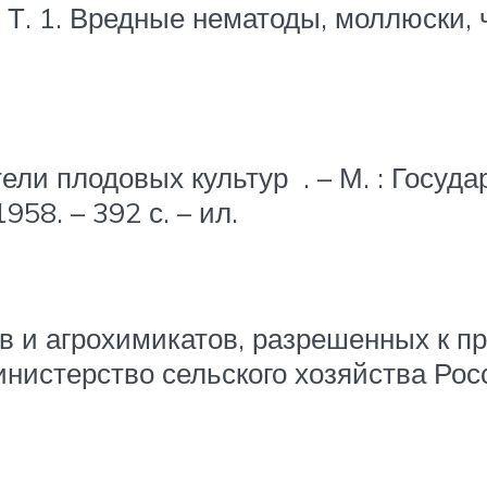
 Т. 1. Вредные нематоды, моллюски, ч
ели плодовых культур . – М. : Госуд
58. – 392 с. – ил.
в и агрохимикатов, разрешенных к 
инистерство сельского хозяйства Ро