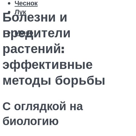
Чеснок
Лук
Болезни и
вредители
Меню
растений:
эффективные
методы борьбы
С оглядкой на
биологию