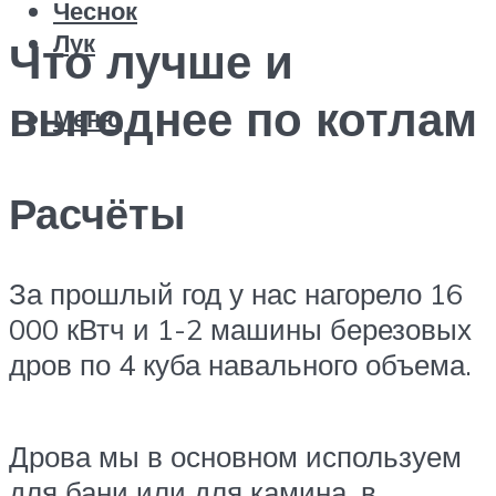
Чеснок
Лук
Что лучше и
выгоднее по котлам
Меню
Расчёты
За прошлый год у нас нагорело 16
000 кВтч и 1-2 машины березовых
дров по 4 куба навального объема.
Дрова мы в основном используем
для бани или для камина, в