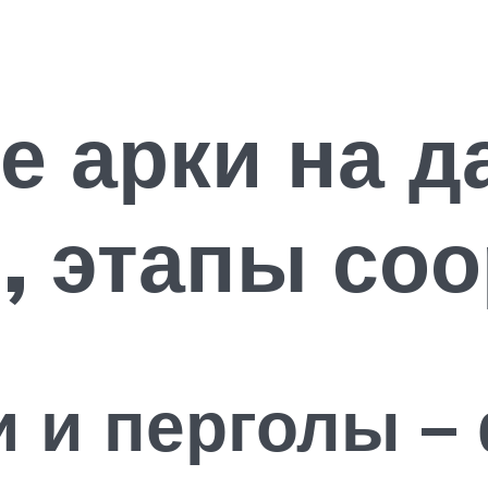
 арки на да
, этапы со
 и перголы –