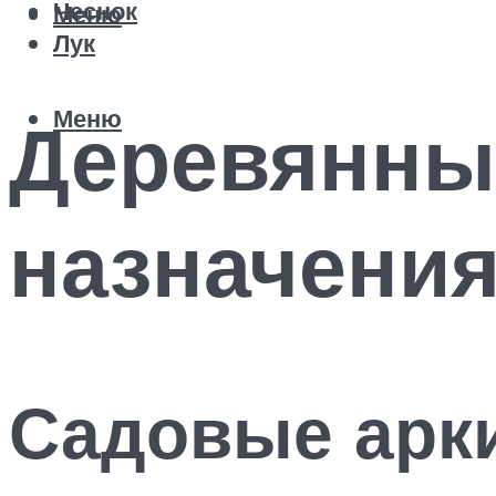
Чеснок
Меню
Лук
Меню
Деревянные
назначения
Садовые арки