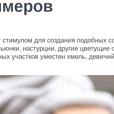
имеров
 стимулом для создания подобных со
ьюнки, настурции, другие цветущие 
ных участков уместен хмель, девичи