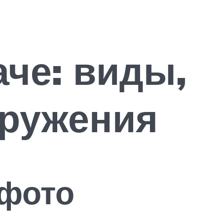
че: виды,
оружения
 фото